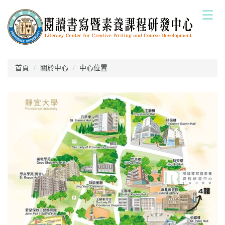
跳
到
主
要
內
容
首頁
關於中心
中心位置
區